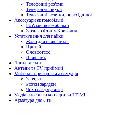
Телефонні роз'єми
Телефонні шнури
Телефонні розетки, перехідники
Аксесуари автомобільні
Роз'єми автомобільні
Затискачі типу Крокодил
Устаткування для пайки
Жала для паяльників
Припій
Оловоотсос
Паяльник
Лінзи та лупи
Антени та TV приймачі
Мобільні пристрої та аксесуари
Зарядки
Роз'єм зарядки
Чохол акумулятор
Медіа плеєри та конвертери HDMI
Арматура для СИП