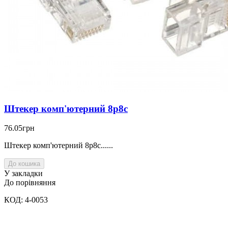
Штекер комп'ютерний 8p8c
76.05грн
Штекер комп'ютерний 8p8c......
До кошика
У закладки
До порівняння
КОД: 4-0053