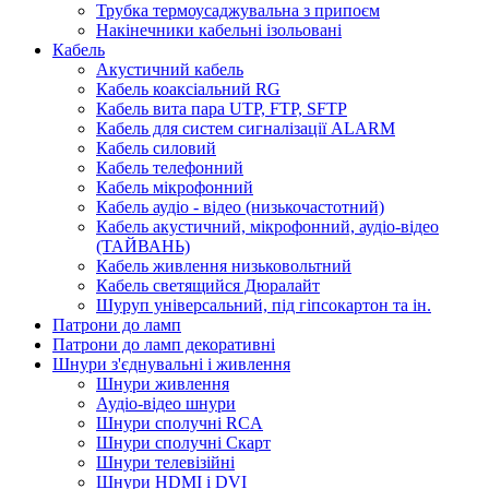
Трубка термоусаджувальна з припоєм
Накінечники кабельні ізольовані
Кабель
Акустичний кабель
Кабель коаксіальний RG
Кабель вита пара UTP, FTP, SFTP
Кабель для систем сигналізації ALARM
Кабель силовий
Кабель телефонний
Кабель мікрофонний
Кабель аудіо - відео (низькочастотний)
Кабель акустичний, мікрофонний, аудіо-відео
(ТАЙВАНЬ)
Кабель живлення низьковольтний
Кабель светящийся Дюралайт
Шуруп універсальний, під гіпсокартон та ін.
Патрони до ламп
Патрони до ламп декоративні
Шнури з'єднувальні і живлення
Шнури живлення
Аудіо-відео шнури
Шнури сполучні RCA
Шнури сполучні Скарт
Шнури телевізійні
Шнури HDMI і DVI