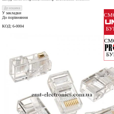
До кошика
У закладки
СМ
До порівняння
КОД: 6-0004
БУ
СМ
БУ