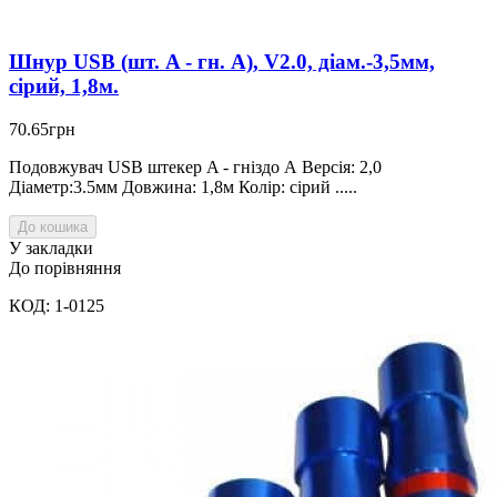
Шнур USB (шт. A - гн. А), V2.0, діам.-3,5мм,
сірий, 1,8м.
70.65грн
Подовжувач USB штекер A - гніздо А Версія: 2,0
Діаметр:3.5мм Довжина: 1,8м Колір: сірий .....
До кошика
У закладки
До порівняння
КОД: 1-0125