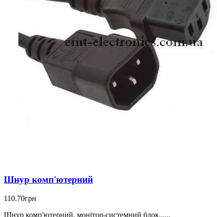
Шнур комп'ютерний
110.70грн
Шнур комп'ютерний, монітор-системний блок......