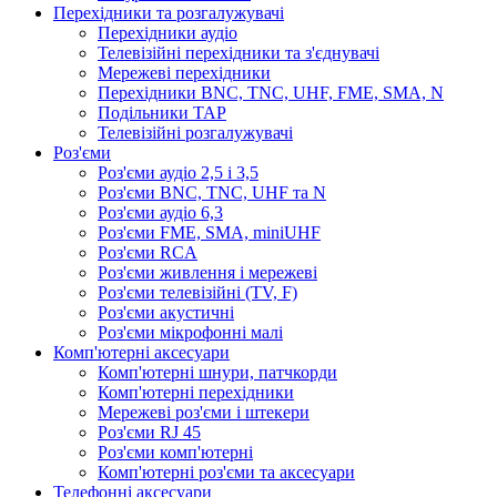
Перехідники та розгалужувачі
Перехідники аудіо
Телевізійні перехідники та з'єднувачі
Мережеві перехідники
Перехідники BNC, TNC, UHF, FME, SMA, N
Подільники ТАР
Телевізійні розгалужувачі
Роз'єми
Роз'єми аудіо 2,5 і 3,5
Роз'єми BNC, TNC, UHF та N
Роз'єми аудіо 6,3
Роз'єми FME, SMA, miniUHF
Роз'єми RCA
Роз'єми живлення і мережеві
Роз'єми телевізійні (TV, F)
Роз'єми акустичні
Роз'єми мікрофонні малі
Комп'ютерні аксесуари
Комп'ютерні шнури, патчкорди
Комп'ютерні перехідники
Мережеві роз'єми і штекери
Роз'єми RJ 45
Роз'єми комп'ютерні
Комп'ютерні роз'єми та аксесуари
Телефонні аксесуари