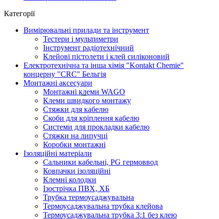
Категорії
Вимірювальні прилади та інструмент
Тестери і мультиметри
Інструмент радіотехнічний
Клейові пістолети і клей силіконовий
Електротехнічна та інша хімія "Kontakt Chemie"
концерну "CRC" Бельгія
Монтажні аксесуари
Монтажні клеми WAGO
Клеми швидкого монтажу
Стяжки для кабелю
Скоби для кріплення кабелю
Системи для прокладки кабелю
Стяжки на липучці
Коробки монтажні
Ізоляційні матеріали
Сальники кабельні, PG гермоввод
Ковпачки ізоляційні
Клемні колодки
Ізострічка ПВХ, ХБ
Трубка термоусаджувальна
Термоусаджувальна трубка клейова
Термоусаджувальна трубка 3:1 без клею